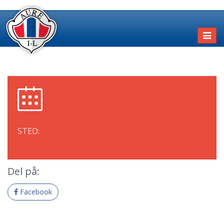
Toggl
naviga
STED:
Del på:
Facebook