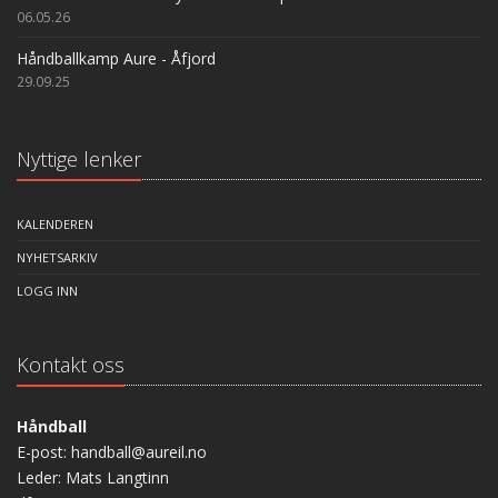
06.05.26
Håndballkamp Aure - Åfjord
29.09.25
Nyttige lenker
KALENDEREN
NYHETSARKIV
LOGG INN
Kontakt oss
Håndball
E-post: handball@aureil.no
Leder: Mats Langtinn