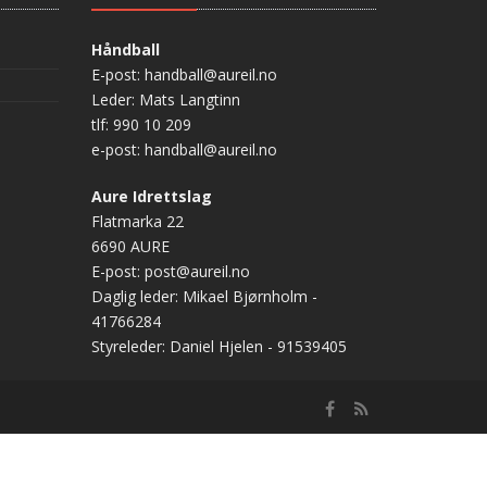
Håndball
E-post: handball@aureil.no
Leder: Mats Langtinn
tlf: 990 10 209
e-post: handball@aureil.no
Aure Idrettslag
Flatmarka 22
6690 AURE
E-post: post@aureil.no
Daglig leder: Mikael Bjørnholm -
41766284
Styreleder: Daniel Hjelen - 91539405