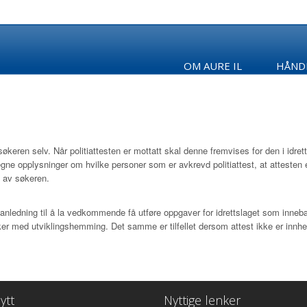
OM AURE IL
HÅND
 søkeren selv. Når politiattesten er mottatt skal denne fremvises for den i idret
gne opplysninger om hvilke personer som er avkrevd politiattest, at attesten 
s av søkeren.
e anledning til å la vedkommende få utføre oppgaver for idrettslaget som inneb
sker med utviklingshemming. Det samme er tilfellet dersom attest ikke er innhen
ytt
Nyttige lenker