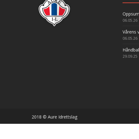
Oppsumm
06.05.26
Vårens v
06.05.26
Håndbal
29.09.25
2018 © Aure Idrettslag