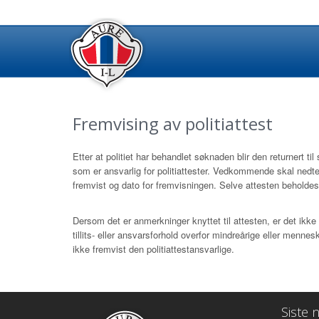
Fremvising av politiattest
Etter at politiet har behandlet søknaden blir den returnert til
som er ansvarlig for politiattester. Vedkommende skal nedte
fremvist og dato for fremvisningen. Selve attesten beholde
Dersom det er anmerkninger knyttet til attesten, er det ikk
tillits- eller ansvarsforhold overfor mindreårige eller menne
ikke fremvist den politiattestansvarlige.
Siste n