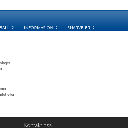
BALL
INFORMASJON
SNARVEIER
tslaget
er
ærer et
tet eller
Kontakt oss