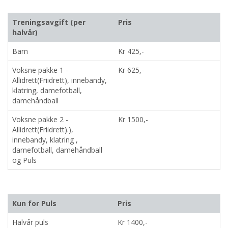
Treningsavgift (per
Pris
halvår)
Barn
Kr 425,-
Voksne pakke 1 -
Kr 625,-
Allidrett(Friidrett), innebandy,
klatring, damefotball,
damehåndball
Voksne pakke 2 -
Kr 1500,-
Allidrett(Friidrett).),
innebandy, klatring ,
damefotball, damehåndball
og Puls
Kun for Puls
Pris
Halvår puls
Kr 1400,-