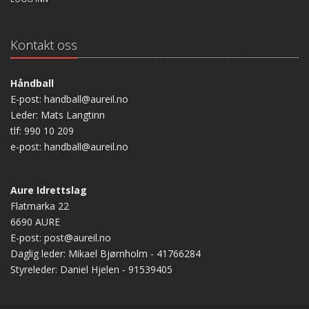
Kontakt oss
Håndball
E-post: handball@aureil.no
Leder: Mats Langtinn
tlf: 990 10 209
e-post: handball@aureil.no
Aure Idrettslag
Flatmarka 22
6690 AURE
E-post: post@aureil.no
Daglig leder: Mikael Bjørnholm - 41766284
Styreleder: Daniel Hjelen - 91539405