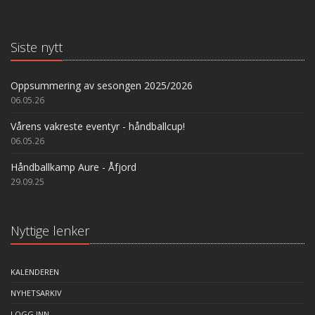
Siste nytt
Oppsummering av sesongen 2025/2026
06.05.26
Vårens vakreste eventyr - håndballcup!
06.05.26
Håndballkamp Aure - Åfjord
29.09.25
Nyttige lenker
KALENDEREN
NYHETSARKIV
LOGG INN