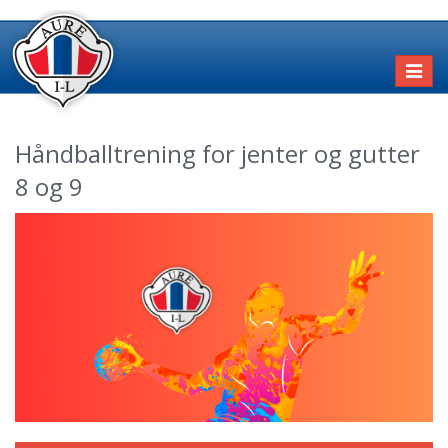
Toggl
naviga
Håndballtrening for jenter og gutter
8 og 9