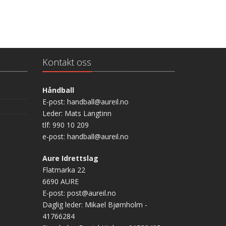
Kontakt oss
Håndball
E-post: handball@aureil.no
Leder: Mats Langtinn
tlf: 990 10 209
e-post: handball@aureil.no
Aure Idrettslag
Flatmarka 22
6690 AURE
E-post: post@aureil.no
Daglig leder: Mikael Bjørnholm -
41766284