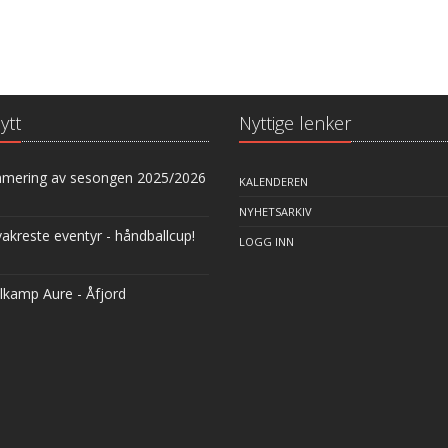
ytt
Nyttige lenker
ering av sesongen 2025/2026
KALENDEREN
NYHETSARKIV
akreste eventyr - håndballcup!
LOGG INN
lkamp Aure - Åfjord