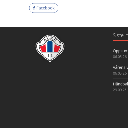
Facebook
Siste n
Oppsumm
06.05.26
Vårens v
06.05.26
Håndbal
29.09.25