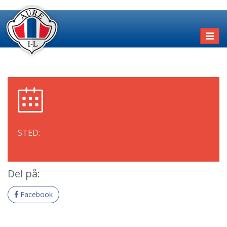
Toggl
naviga
STED:
Del på:
Facebook