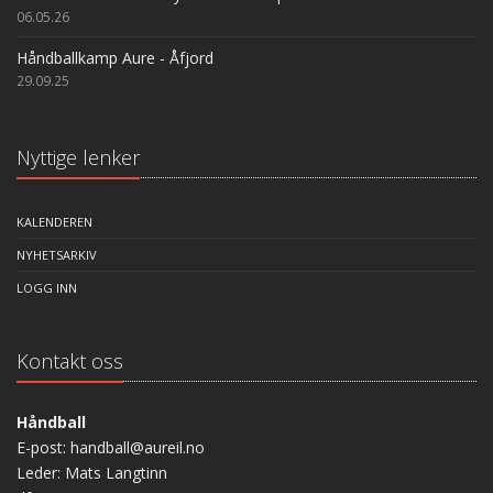
06.05.26
Håndballkamp Aure - Åfjord
29.09.25
Nyttige lenker
KALENDEREN
NYHETSARKIV
LOGG INN
Kontakt oss
Håndball
E-post: handball@aureil.no
Leder: Mats Langtinn