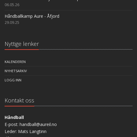
06.05.26
Håndballkamp Aure - Åfjord
29.09.25
Nyttige lenker
KALENDEREN
NYHETSARKIV
LOGG INN
Kontakt oss
Håndball
E-post: handball@aureil.no
Leder: Mats Langtinn