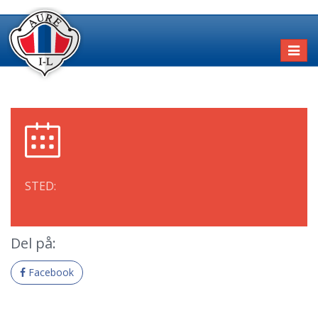
Toggl
naviga
STED:
Del på:
Facebook