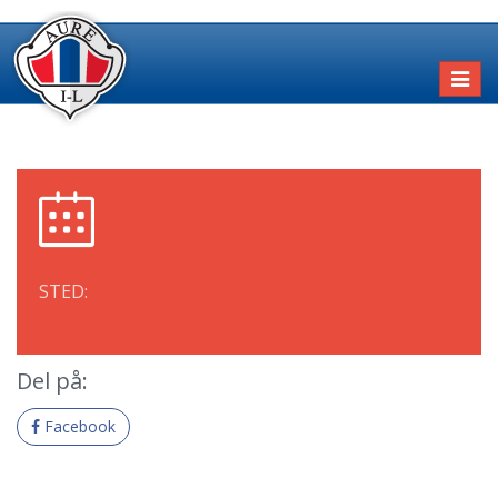
Toggl
naviga
STED:
Del på:
Facebook