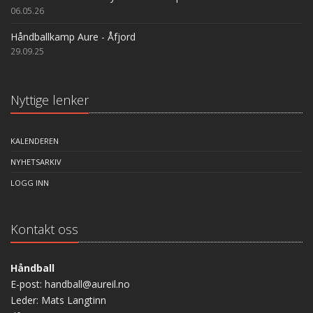
06.05.26
Håndballkamp Aure - Åfjord
29.09.25
Nyttige lenker
KALENDEREN
NYHETSARKIV
LOGG INN
Kontakt oss
Håndball
E-post: handball@aureil.no
Leder: Mats Langtinn