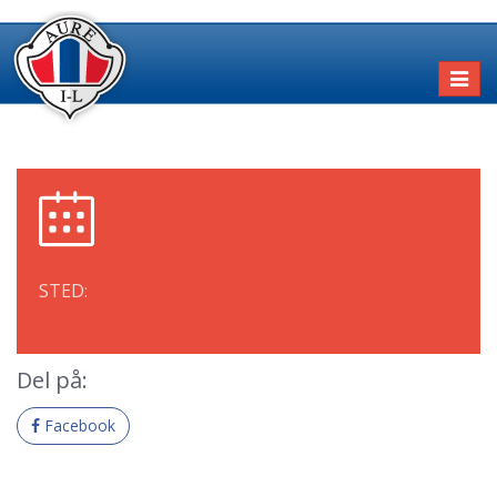
Toggl
naviga
STED:
Del på:
Facebook