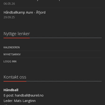
06.05.26
Håndballkamp Aure - Åfjord
29.09.25
Nyttige lenker
KALENDEREN
NYHETSARKIV
LOGG INN
Kontakt oss
Håndball
E-post: handball@aureil.no
Leder: Mats Langtinn