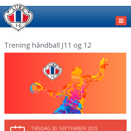
Toggl
naviga
Trening håndball J11 og 12
TIRSDAG 30. SEPTEMBER 2025