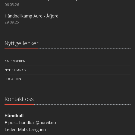
06.05.26
Håndballkamp Aure - Åfjord
29.09.25
Nyttige lenker
KALENDEREN
NYHETSARKIV
LOGG INN
Kontakt oss
Håndball
E-post: handball@aureil.no
Leder: Mats Langtinn