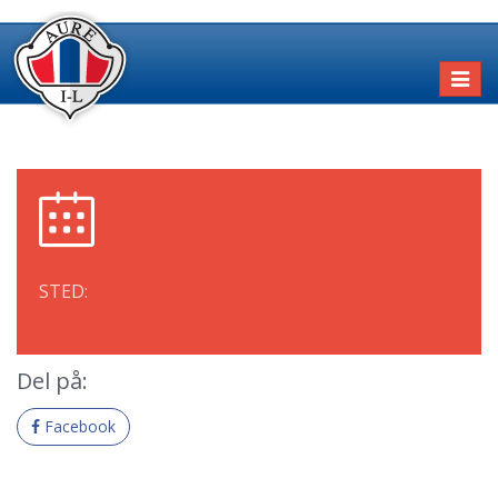
Toggl
naviga
STED:
Del på:
Facebook