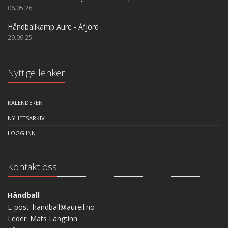
06.05.26
Håndballkamp Aure - Åfjord
29.09.25
Nyttige lenker
KALENDEREN
NYHETSARKIV
LOGG INN
Kontakt oss
Håndball
E-post: handball@aureil.no
Leder: Mats Langtinn