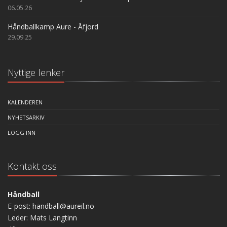
06.05.26
Håndballkamp Aure - Åfjord
29.09.25
Nyttige lenker
KALENDEREN
NYHETSARKIV
LOGG INN
Kontakt oss
Håndball
E-post: handball@aureil.no
Leder: Mats Langtinn