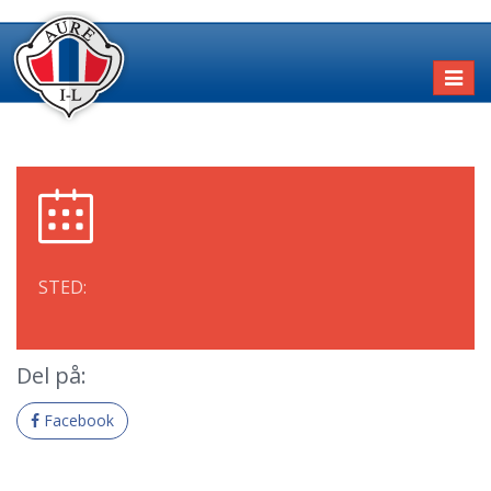
Toggl
naviga
STED:
Del på:
Facebook