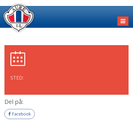
Toggl
naviga
STED:
Del på:
Facebook