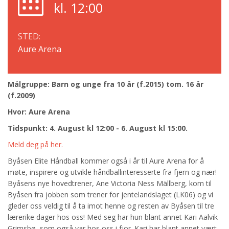
kl. 12:00
STED:
Aure Arena
Målgruppe: Barn og unge fra 10 år (f.2015) tom. 16 år
(f.2009)
Hvor: Aure Arena
Tidspunkt: 4. August kl 12:00 - 6. August kl 15:00.
Meld deg på her.
Byåsen Elite Håndball kommer også i år til Aure Arena for å
møte, inspirere og utvikle håndballinteresserte fra fjern og nær!
Byåsens nye hovedtrener, Ane Victoria Ness Mällberg, kom til
Byåsen fra jobben som trener for jentelandslaget (LK06) og vi
gleder oss veldig til å ta imot henne og resten av Byåsen til tre
lærerike dager hos oss! Med seg har hun blant annet Kari Aalvik
Grimsbø, som også var hos oss i fjor. Kari har blant annet vært