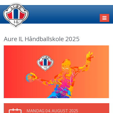
Toggl
naviga
Aure IL Håndballskole 2025
MANDAG 04. AUGUST 2025