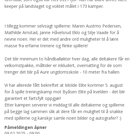
keeper på landslaget og voktet målet i 173 kamper.
I tillegg kommer selvsagt spillerne: Maren Austmo Pedersen,
Mathilde Arnstad, Janne Håvelsrud Eklo og Silje Vaade for å
nevne noen. Her er det med andre ord muligheter til å lære
masse fra erfarne trenere og flinke spillere!
Det blir minimum to håndballøkter hver dag, alle deltakere får en
velkomstpakke, måltider er inkludert, overnatting for de som
trenger det blir på Aure ungdomsskole - 10 meter fra hallen.
Vi har allerede fått bekreftet at Molde Elite kommer 5. august
for å spille treningskamp mot Byåsen Elite på kvelden - det blir
garantert et fartsfylt oppgjør!
Etter kampen serverer vi middag til alle deltakerne og spillerne
på begge lag sammen slik at dere får en mulighet til å snakke
med spillerne og kanskje samle noen bilder og autografer? :)
Påmeldingen åpner
09.02.2025 - 09:00