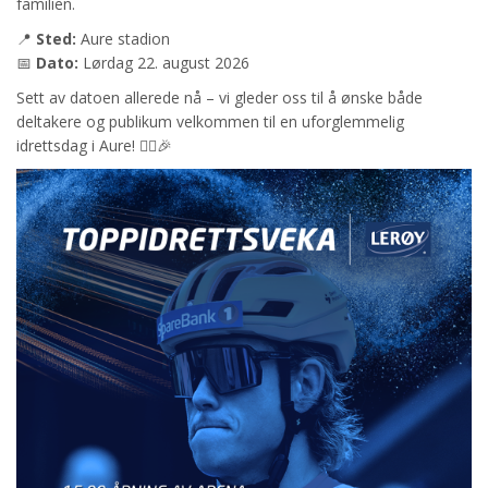
familien.
📍
Sted:
Aure stadion
📅
Dato:
Lørdag 22. august 2026
Sett av datoen allerede nå – vi gleder oss til å ønske både
deltakere og publikum velkommen til en uforglemmelig
idrettsdag i Aure! 🏃‍♂️🎉