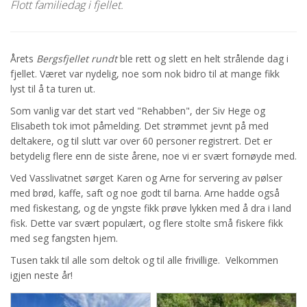
Flott familiedag i fjellet.
Årets
Bergsfjellet rundt
ble rett og slett en helt strålende dag i
fjellet. Været var nydelig, noe som nok bidro til at mange fikk
lyst til å ta turen ut.
Som vanlig var det start ved "Rehabben", der Siv Hege og
Elisabeth tok imot påmelding. Det strømmet jevnt på med
deltakere, og til slutt var over 60 personer registrert. Det er
betydelig flere enn de siste årene, noe vi er svært fornøyde med.
Ved Vasslivatnet sørget Karen og Arne for servering av pølser
med brød, kaffe, saft og noe godt til barna. Arne hadde også
med fiskestang, og de yngste fikk prøve lykken med å dra i land
fisk. Dette var svært populært, og flere stolte små fiskere fikk
med seg fangsten hjem.
Tusen takk til alle som deltok og til alle frivillige. Velkommen
igjen neste år!