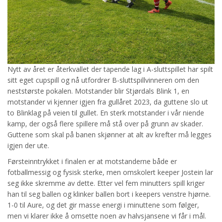
Nytt av året er återkvallet der tapende lag i A-sluttspillet har spilt
sitt eget cupspill og nå utfordrer B-sluttspillvinneren om den
neststørste pokalen. Motstander blir Stjørdals Blink 1, en
motstander vi kjenner igjen fra gullåret 2023, da guttene slo ut
to Blinklag på veien til gullet. En sterk motstander i vår niende
kamp, der også flere spillere må stå over på grunn av skader.
Guttene som skal på banen skjønner at alt av krefter må legges
igjen der ute.
Førsteinntrykket i finalen er at motstanderne både er
fotballmessig og fysisk sterke, men omskolert keeper Jostein lar
seg ikke skremme av dette. Etter vel fem minutters spill kriger
han til seg ballen og klinker ballen bort i keepers venstre hjørne.
1-0 til Aure, og det gir masse energi i minuttene som følger,
men vi klarer ikke å omsette noen av halvsjansene vi får i mål.