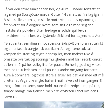
Så var den store finaledagen her, og Aure IL hadde fortsatt et
lag med på Storsjöcupmoroa. Gutter 14 var ett av fire lag igjen i
B-sluttspillet, som igjen skulle møte vinneren av nyvinningen
återkvallet for å avgjøre hvem som skulle ta med seg den
neststørste pokalen. Etter fredagens solide spill levde
pokaldrømmen i beste velgående. Stikkord for dagen: heia Aure!
Først ventet semifinale mot svenske Sidsjö/Böle foran et tallrikt
og entusiastisk aurgjeldsk publikum. Aureguttene tok tak i
kampen fra start og styrte banespillet, men maktet ikke å
omsette overtak og scoringsmuligheter i mål før Fredrik klinket
ballen i mål på hel volley like før pause. En herlig goal og vi tok
med oss 1-0 ledelsen inn til pause. I andre omgang fortsatte
Aure å dominere, og tross store sjanser ble det kun med ett mål
til etter at Vegard kranglet ballen i mål halveis ut i omgangen. En
meget fortjent seier, Aure holdt nullen for tredje kamp på rad,
skapte mange målsjanser, men effektiviteten lignet kvelden i
forveien.