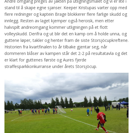
Andre omgang preges av jakten på utligningsmålet og vi er lite i
stand til å skape egne sjanser. Keeper Kristupas varter opp med
flere redninger og kaptein Brage blokkerer flere farlige skudd og
innlegg. Resten av laget kjemper også heroisk, men etter
halvspilt andreomgang kommer utligningen på et flott
volleyskudd. Derifra og ut blir det en kamp om å holde unna, og
guttene løper, takler og henter fram de siste Storsjöcupkreftene.
Historien fra kvartfinalen to år tilbake gjentar seg, når
dommeren blåser av kampen står det 2-2 på resultatavla og det
er klart for guttenes første og Aures fjerde
straffesparkkonkurranse under årets Storsjöcup.