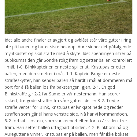
Idet alle andre finaler er avgjort og avblåst står våre gutter i ring
ute på banen og tar et siste heiarop. Aure vinner det påfølgende
myntkastet og skal starte med å skyte. Idet spenningen sitrer på
publikumssiden går Sondre rolig fram og setter ballen kontrollert
i mål. 1-0. Blinkkapteinen er neste spiller ut, Kristupas er etter
ballen, men den smetter i mål, 1-1. Kaptein Brage er neste
straffeskytter, han sender ballen så hardt i mål at dommeren må
bort for å få ballen løs fra bakstangen igjen, 2-1. En god
Blinkstraffe gir 2-2 før Same er vår nestemann. Han scorer
sikkert, tre gode straffer fra våre gutter -det er 3-2. Tredje
straffe venter for Blink, Kristupas er lynkjapt nede og redder
straffen som går til hans venstre side. Nå har vi kommandoen,
3-2 fortsatt. Jostein, som var keeperhelten for to år siden, trer
fram. Han setter ballen uttagbart til siden, 4-2. Blinkbom nå og
Aureguttene vinner. Kristupas er på ballen, men får ikke bokset