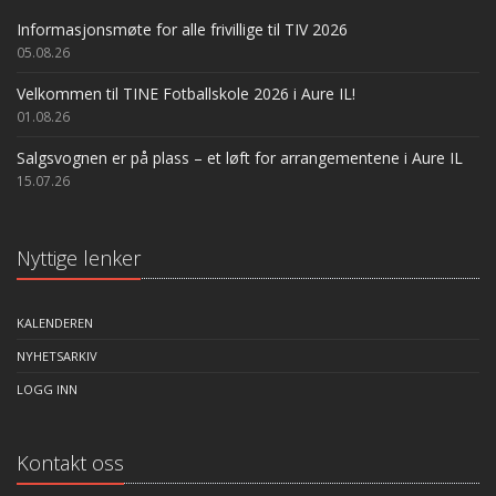
Informasjonsmøte for alle frivillige til TIV 2026
05.08.26
Velkommen til TINE Fotballskole 2026 i Aure IL!
01.08.26
Salgsvognen er på plass – et løft for arrangementene i Aure IL
15.07.26
Nyttige lenker
KALENDEREN
NYHETSARKIV
LOGG INN
Kontakt oss