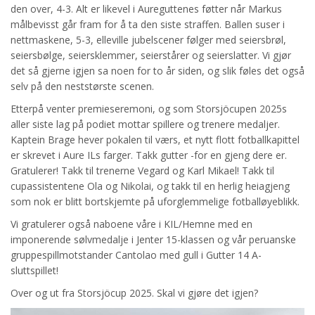
den over, 4-3. Alt er likevel i Aureguttenes føtter når Markus
målbevisst går fram for å ta den siste straffen. Ballen suser i
nettmaskene, 5-3, elleville jubelscener følger med seiersbrøl,
seiersbølge, seiersklemmer, seierstårer og seierslatter. Vi gjør
det så gjerne igjen sa noen for to år siden, og slik føles det også
selv på den neststørste scenen.
Etterpå venter premieseremoni, og som Storsjöcupen 2025s
aller siste lag på podiet mottar spillere og trenere medaljer.
Kaptein Brage hever pokalen til værs, et nytt flott fotballkapittel
er skrevet i Aure ILs farger. Takk gutter -for en gjeng dere er.
Gratulerer! Takk til trenerne Vegard og Karl Mikael! Takk til
cupassistentene Ola og Nikolai, og takk til en herlig heiagjeng
som nok er blitt bortskjemte på uforglemmelige fotballøyeblikk.
Vi gratulerer også naboene våre i KIL/Hemne med en
imponerende sølvmedalje i Jenter 15-klassen og vår peruanske
gruppespillmotstander Cantolao med gull i Gutter 14 A-
sluttspillet!
Over og ut fra Storsjöcup 2025. Skal vi gjøre det igjen?