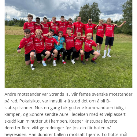
Andre motstander var Strands IF, vår femte svenske motstander
på rad. Pokalsiktet var innstilt -nå stod det om å bli B-
sluttspillvinner. Nok en gang tok guttene kommandoen tidlig i
kampen, og Sondre sendte Aure i ledelsen med et velplassert
skudd kun minutter ut i kampen. Keeper Kristupas leverte
deretter flere viktige redninger før Jostein får ballen på
høyresiden. Han dundrer ballen i motsatt hjørne. To flotte mål