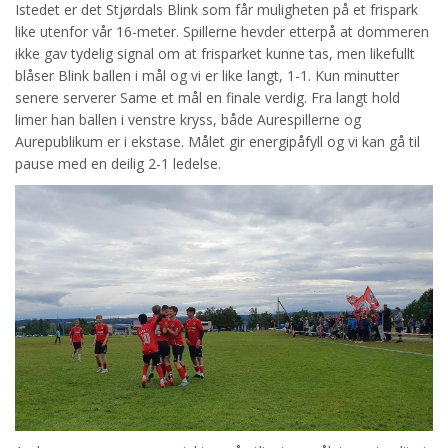
Istedet er det Stjørdals Blink som får muligheten på et frispark
like utenfor vår 16-meter. Spillerne hevder etterpå at dommeren
ikke gav tydelig signal om at frisparket kunne tas, men likefullt
blåser Blink ballen i mål og vi er like langt, 1-1. Kun minutter
senere serverer Same et mål en finale verdig. Fra langt hold
limer han ballen i venstre kryss, både Aurespillerne og
Aurepublikum er i ekstase. Målet gir energipåfyll og vi kan gå til
pause med en deilig 2-1 ledelse.