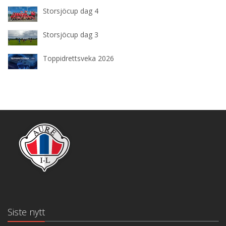
Storsjöcup dag 4
Storsjöcup dag 3
Toppidrettsveka 2026
Siste nytt