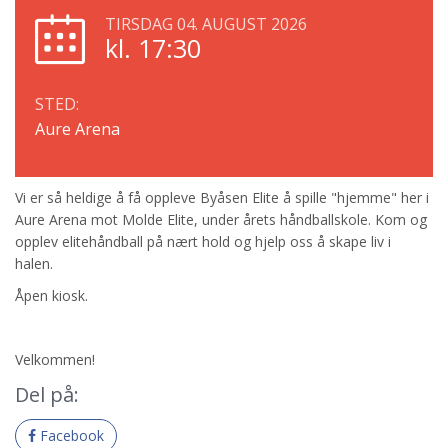
TIRSDAG 04. AUGUST 2026
kl. 17:30
STED:
Aure Arena
Vi er så heldige å få oppleve Byåsen Elite å spille "hjemme" her i
Aure Arena mot Molde Elite, under årets håndballskole. Kom og
opplev elitehåndball på nært hold og hjelp oss å skape liv i
halen.
Åpen kiosk.
Velkommen!
Del på:
Facebook