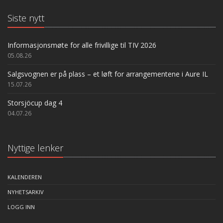
Siste nytt
Informasjonsmøte for alle frivillige til TIV 2026
05.08.26
Salgsvognen er på plass – et løft for arrangementene i Aure IL
15.07.26
Storsjöcup dag 4
04.07.26
Nyttige lenker
KALENDEREN
NYHETSARKIV
LOGG INN