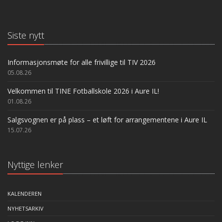
Siste nytt
Informasjonsmøte for alle frivillige til TIV 2026
05.08.26
Velkommen til TINE Fotballskole 2026 i Aure IL!
01.08.26
Salgsvognen er på plass – et løft for arrangementene i Aure IL
15.07.26
Nyttige lenker
KALENDEREN
NYHETSARKIV