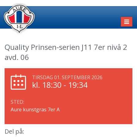
Toggl
naviga
Quality Prinsen-serien J11 7er nivå 2
avd. 06
TIRSDAG 01. SEPTEMBER 2026
kl. 18:30 - 19:34
STED:
Aure kunstgras 7er A
Del på: