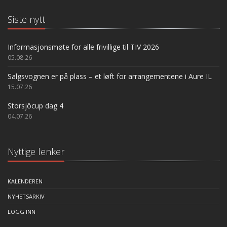
Siste nytt
Informasjonsmøte for alle frivillige til TIV 2026
05.08.26
Salgsvognen er på plass – et løft for arrangementene i Aure IL
15.07.26
Storsjöcup dag 4
04.07.26
Nyttige lenker
KALENDEREN
NYHETSARKIV
LOGG INN