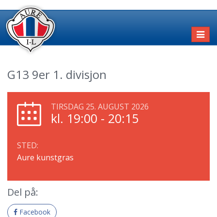
Toggl
naviga
G13 9er 1. divisjon
TIRSDAG 25. AUGUST 2026
kl. 19:00 - 20:15
STED:
Aure kunstgras
Del på:
Facebook