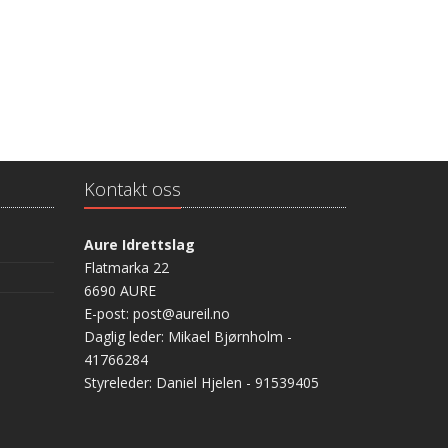
Kontakt oss
Aure Idrettslag
Flatmarka 22
6690 AURE
E-post: post@aureil.no
Daglig leder: Mikael Bjørnholm -
41766284
Styreleder: Daniel Hjelen - 91539405