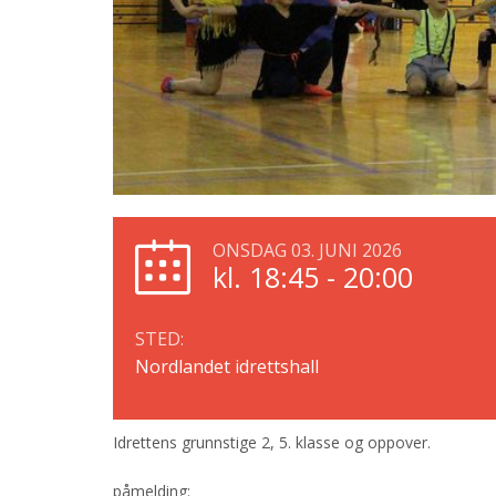
ONSDAG 03. JUNI 2026
kl. 18:45 - 20:00
STED:
Nordlandet idrettshall
Idrettens grunnstige 2, 5. klasse og oppover.
påmelding: