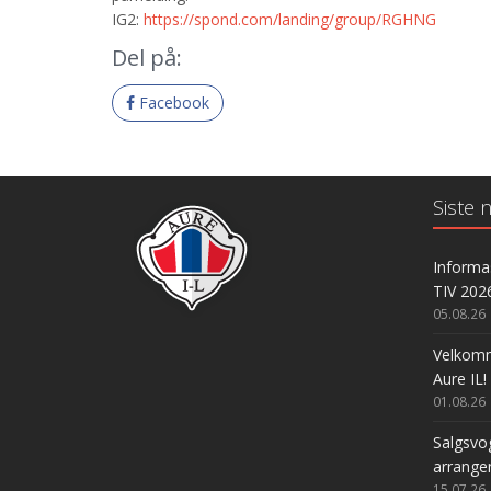
IG2:
https://spond.com/landing/group/RGHNG
Del på:
Facebook
Siste n
Informas
TIV 202
05.08.26
Velkomme
Aure IL!
01.08.26
Salgsvog
arrange
15.07.26