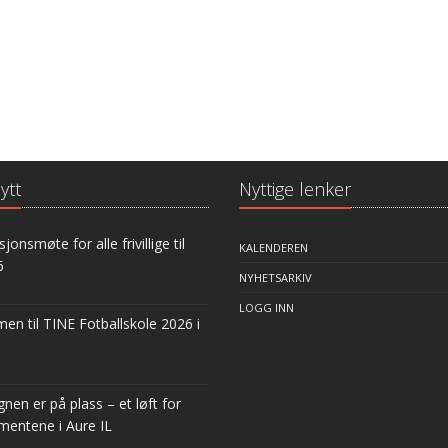
ytt
Nyttige lenker
jonsmøte for alle frivillige til
KALENDEREN
6
NYHETSARKIV
LOGG INN
n til TINE Fotballskole 2026 i
nen er på plass – et løft for
mentene i Aure IL