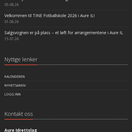
05.08.26
Velkommen til TINE Fotballskole 2026 i Aure IL!
01.08.26
Salgsvognen er på plass – et løft for arrangementene i Aure IL
15.07.26
Nyttige lenker
KALENDEREN
NYHETSARKIV
LOGG INN
Kontakt oss
Aure Idrettslag