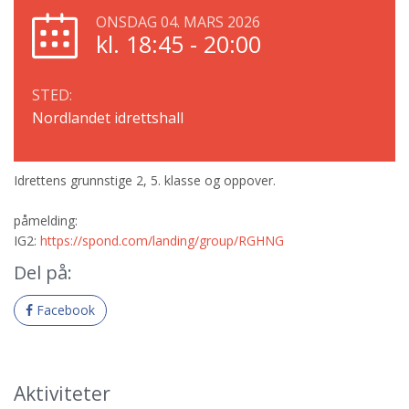
ONSDAG 04. MARS 2026
kl. 18:45 - 20:00
STED:
Nordlandet idrettshall
Idrettens grunnstige 2, 5. klasse og oppover.
påmelding:
IG2:
https://spond.com/landing/group/RGHNG
Del på:
Facebook
Aktiviteter