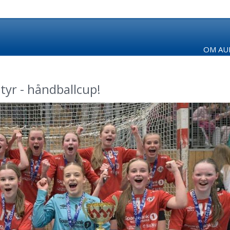
OM AUR
tyr - håndballcup!