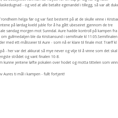
kedugnad - og ved at alle betalte egenandel i tillegg, så var alt duke
Trondheim helga før og var fast bestemt på at de skulle vinne i Kristi
jentene på lørdag kveld juble for å ha gått ubeseiret gjennom de tre
nale søndag morgen mot Sunndal. Aure hadde kontroll på kampen fra 
om gullmedaljen ble da Kristiansund i semifinale kl 11:05.Semifinalen
 med ett-målsseier til Aure - som nå er klare til finale mot Træff kl 
 på - her var det akkurat så mye never og vilje til å vinne som det ska
ngste strådet og vant finalen 10-8.
m kunne jentene løfte pokalen over hodet og motta tittelen som vinn
Aures ti mål i kampen - fullt fortjent!