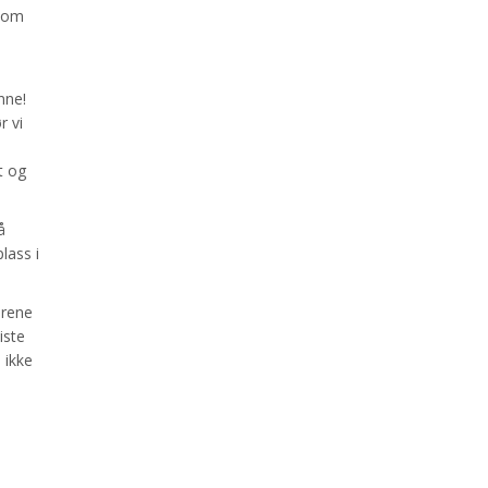
 som
nne!
r vi
t og
å
lass i
irene
iste
 ikke