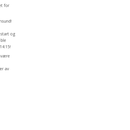
t for
ansund!
start og
 ble
14:15!
l være
er av