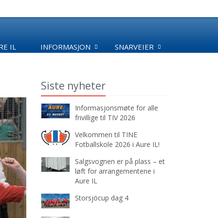
E IL
INFORMASJON
SNARVEIER
Siste nyheter
Informasjonsmøte for alle
frivillige til TIV 2026
Velkommen til TINE
Fotballskole 2026 i Aure IL!
Salgsvognen er på plass – et
løft for arrangementene i
Aure IL
Storsjöcup dag 4