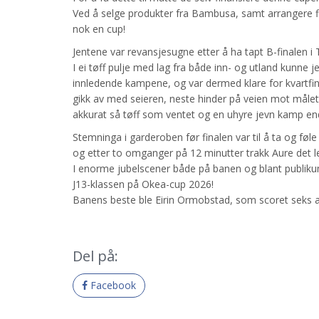
Ved å selge produkter fra Bambusa, samt arrangere flas
nok en cup!
Jentene var revansjesugne etter å ha tapt B-finalen i 
I ei tøff pulje med lag fra både inn- og utland kunne 
innledende kampene, og var dermed klare for kvartfi
gikk av med seieren, neste hinder på veien mot målet 
akkurat så tøff som ventet og en uhyre jevn kamp ender
Stemninga i garderoben før finalen var til å ta og føle
og etter to omganger på 12 minutter trakk Aure det le
I enorme jubelscener både på banen og blant publiku
J13-klassen på Okea-cup 2026!
Banens beste ble Eirin Ormobstad, som scoret seks av 
Del på:
Facebook