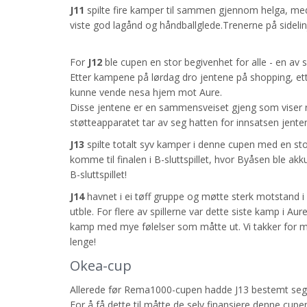
J11
spilte fire kamper til sammen gjennom helga, med
viste god lagånd og håndballglede.Trenerne på sidelin
For
J12
ble cupen en stor begivenhet for alle - en av 
Etter kampene på lørdag dro jentene på shopping, ett
kunne vende nesa hjem mot Aure.
Disse jentene er en sammensveiset gjeng som viser re
støtteapparatet tar av seg hatten for innsatsen jenten
J13
spilte totalt syv kamper i denne cupen med en stor u
komme til finalen i B-sluttspillet, hvor Byåsen ble ak
B-sluttspillet!
J14
havnet i ei tøff gruppe og møtte sterk motstand i
utble. For flere av spillerne var dette siste kamp i A
kamp med mye følelser som måtte ut. Vi takker for man
lenge!
Okea-cup
Allerede før Rema1000-cupen hadde J13 bestemt seg f
For å få dette til måtte de selv finansiere denne cupe