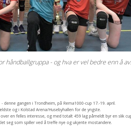
or håndballgruppa - og hva er vel bedre enn å av
 - denne gangen i Trondheim, på Rema1000-cup 17.-19. april.
ldste og i Kolstad Arena/Husebyhallen for de yngste.
ver en felles interesse, og med totalt 459 lag påmeldt byr en slik c
klet seg som spiller ved å treffe nye og ukjente mostandere.