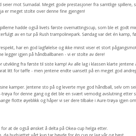
 seier mot Surnadal. Meget gode prestasjoner fra samtlige spillere,
ja er meget stolte over denne fine gjengen!
spillerne hadde også livets første overnattingscup, som ble et godt mi
erfulgt av en tur på Rush trampolinepark. Søndag var det én kamp, fø
spekt, har en god lagfølelse og ikke minst viser et stort pågangsmo
e legger igjen på håndballbanen - vi er stolte av dere!
tvikling fra første til siste kamp! Av alle lag i klassen klarte jentene 
kurat litt for tøffe - men jentene endte uansett på en meget god andrep
 sine kamper. Jentene sto på og leverte mye god håndball, selv om se
ure-trøya for denne gang og det ble en svært vemodig avslutning etter s
ge flotte øyeblikk og håper vi ser dere tilbake i Aure-trøya igjen om
or at de også ønsket å delta på Okea-cup helga etter.
n, da budsjettet vårt kun tar høyde for én cup pr lag vår og høst.