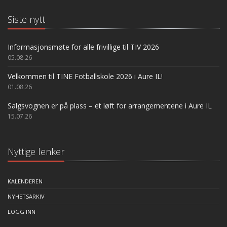
Siste nytt
Informasjonsmøte for alle frivillige til TIV 2026
05.08.26
Velkommen til TINE Fotballskole 2026 i Aure IL!
01.08.26
Salgsvognen er på plass – et løft for arrangementene i Aure IL
15.07.26
Nyttige lenker
KALENDEREN
NYHETSARKIV
LOGG INN