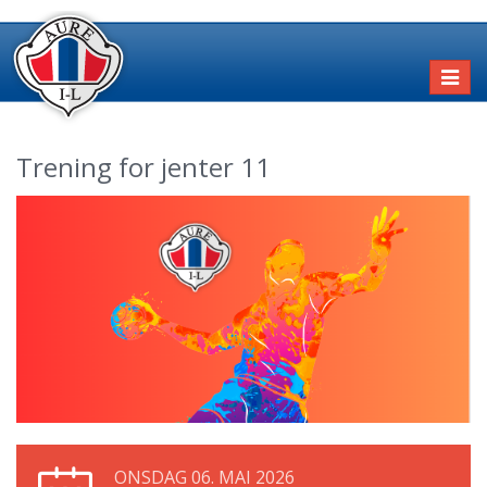
Toggl
naviga
Trening for jenter 11
ONSDAG 06. MAI 2026