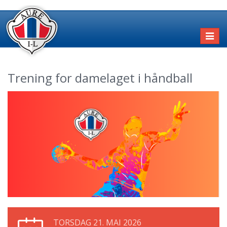
Toggl
naviga
Trening for damelaget i håndball
TORSDAG 21. MAI 2026