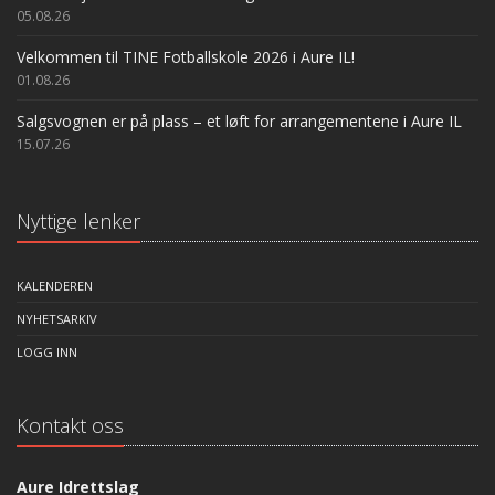
05.08.26
Velkommen til TINE Fotballskole 2026 i Aure IL!
01.08.26
Salgsvognen er på plass – et løft for arrangementene i Aure IL
15.07.26
Nyttige lenker
KALENDEREN
NYHETSARKIV
LOGG INN
Kontakt oss
Aure Idrettslag