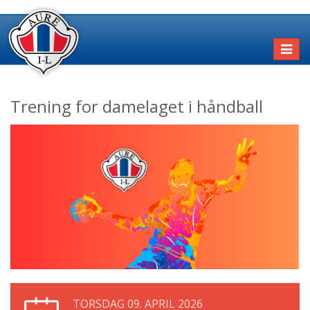
Toggl
naviga
Trening for damelaget i håndball
TORSDAG 09. APRIL 2026