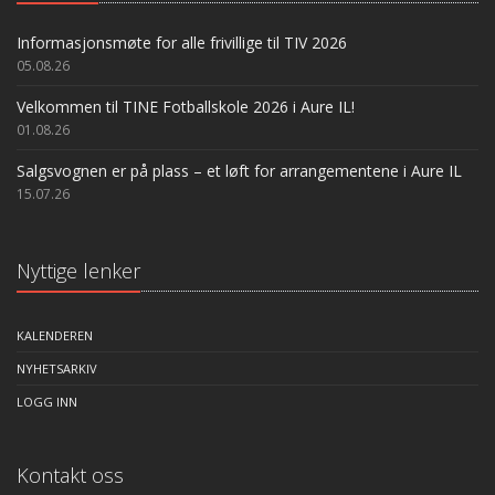
Informasjonsmøte for alle frivillige til TIV 2026
05.08.26
Velkommen til TINE Fotballskole 2026 i Aure IL!
01.08.26
Salgsvognen er på plass – et løft for arrangementene i Aure IL
15.07.26
Nyttige lenker
KALENDEREN
NYHETSARKIV
LOGG INN
Kontakt oss