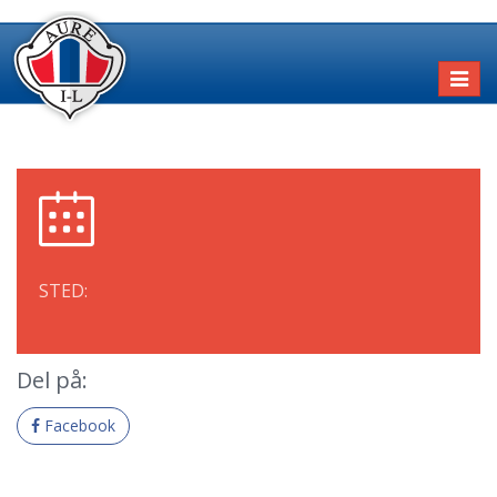
Toggl
naviga
STED:
Del på:
Facebook