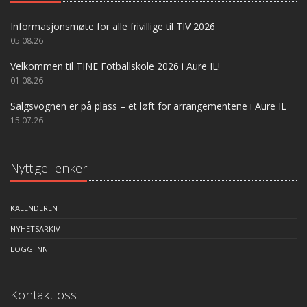
Informasjonsmøte for alle frivillige til TIV 2026
05.08.26
Velkommen til TINE Fotballskole 2026 i Aure IL!
01.08.26
Salgsvognen er på plass – et løft for arrangementene i Aure IL
15.07.26
Nyttige lenker
KALENDEREN
NYHETSARKIV
LOGG INN
Kontakt oss