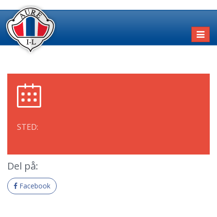
Toggl
naviga
STED:
Del på:
Facebook