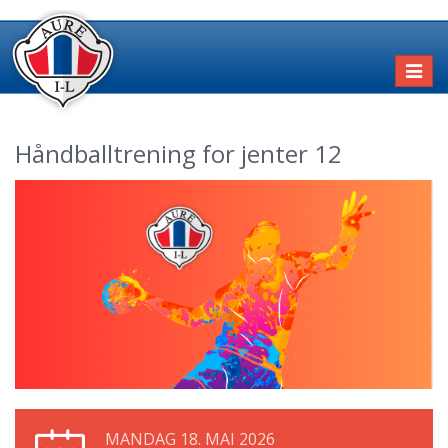
Toggl
naviga
Håndballtrening for jenter 12
MANDAG 18. MAI 2026