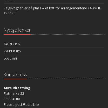
Salgsvognen er på plass – et løft for arrangementene i Aure IL
15.07.26
Nyttige lenker
KALENDEREN
NYHETSARKIV
LOGG INN
Kontakt oss
Aure Idrettslag
Flatmarka 22
6690 AURE
E-post: post@aureil.no