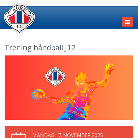
Toggl
naviga
Trening håndball J12
MANDAG 17. NOVEMBER 2025