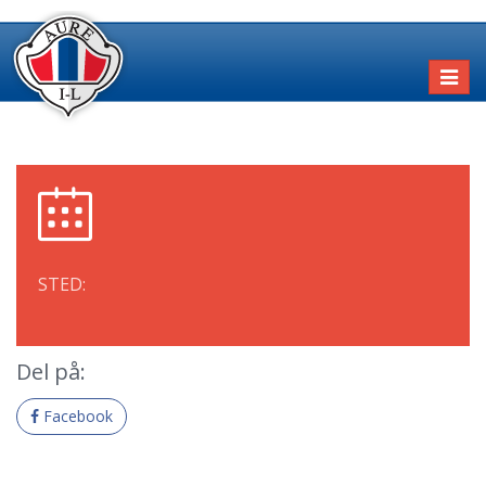
Toggl
naviga
STED:
Del på:
Facebook