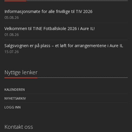
Informasjonsmøte for alle frivillige til TIV 2026
05.08.26
Velkommen til TINE Fotballskole 2026 i Aure IL!
01.08.26
Salgsvognen er på plass – et løft for arrangementene i Aure IL
15.07.26
Nyttige lenker
KALENDEREN
NYHETSARKIV
LOGG INN
Kontakt oss