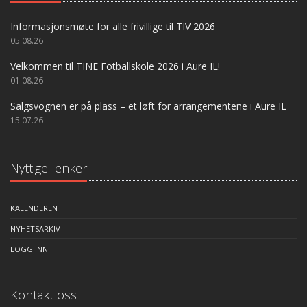
Informasjonsmøte for alle frivillige til TIV 2026
05.08.26
Velkommen til TINE Fotballskole 2026 i Aure IL!
01.08.26
Salgsvognen er på plass – et løft for arrangementene i Aure IL
15.07.26
Nyttige lenker
KALENDEREN
NYHETSARKIV
LOGG INN
Kontakt oss