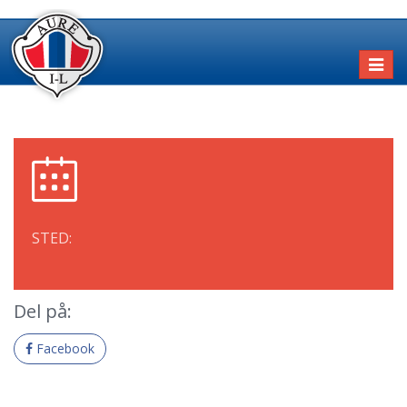
Toggl
naviga
STED:
Del på:
Facebook