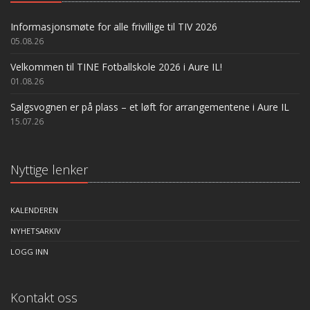
Informasjonsmøte for alle frivillige til TIV 2026
05.08.26
Velkommen til TINE Fotballskole 2026 i Aure IL!
01.08.26
Salgsvognen er på plass – et løft for arrangementene i Aure IL
15.07.26
Nyttige lenker
KALENDEREN
NYHETSARKIV
LOGG INN
Kontakt oss