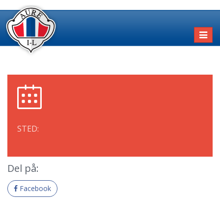
Toggl
naviga
STED:
Del på:
Facebook