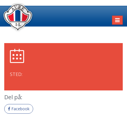
Toggl
naviga
STED:
Del på:
Facebook