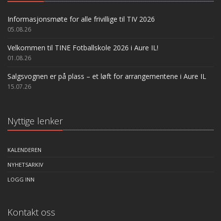
Informasjonsmøte for alle frivillige til TIV 2026
05.08.26
Velkommen til TINE Fotballskole 2026 i Aure IL!
01.08.26
Salgsvognen er på plass – et løft for arrangementene i Aure IL
15.07.26
Nyttige lenker
KALENDEREN
NYHETSARKIV
LOGG INN
Kontakt oss