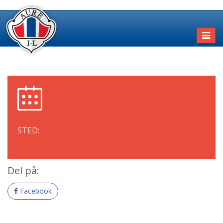
Toggl
naviga
STED:
Del på:
Facebook