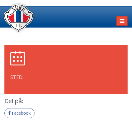
Toggl
naviga
STED:
Del på:
Facebook