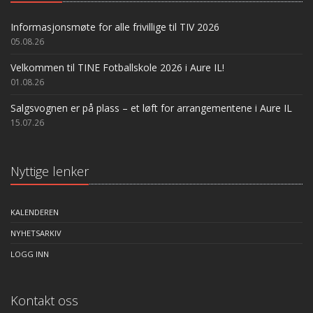
Informasjonsmøte for alle frivillige til TIV 2026
05.08.26
Velkommen til TINE Fotballskole 2026 i Aure IL!
01.08.26
Salgsvognen er på plass – et løft for arrangementene i Aure IL
15.07.26
Nyttige lenker
KALENDEREN
NYHETSARKIV
LOGG INN
Kontakt oss