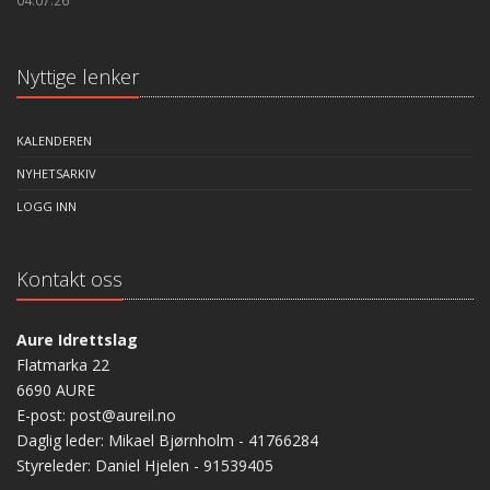
04.07.26
Nyttige lenker
KALENDEREN
NYHETSARKIV
LOGG INN
Kontakt oss
Aure Idrettslag
Flatmarka 22
6690 AURE
E-post: post@aureil.no
Daglig leder: Mikael Bjørnholm - 41766284
Styreleder: Daniel Hjelen - 91539405