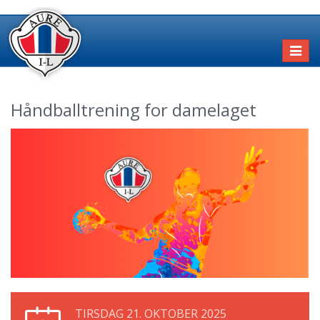
Toggl
naviga
Håndballtrening for damelaget
TIRSDAG 21. OKTOBER 2025