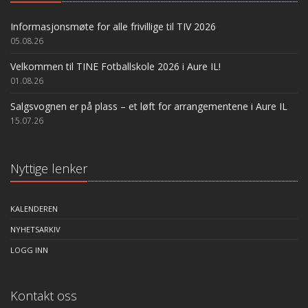
Informasjonsmøte for alle frivillige til TIV 2026
05.08.26
Velkommen til TINE Fotballskole 2026 i Aure IL!
01.08.26
Salgsvognen er på plass – et løft for arrangementene i Aure IL
15.07.26
Nyttige lenker
KALENDEREN
NYHETSARKIV
LOGG INN
Kontakt oss