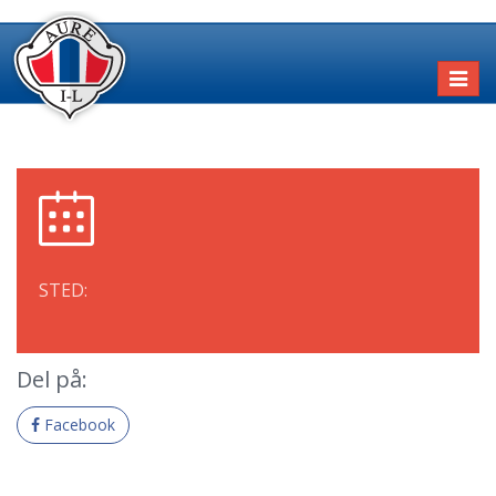
Toggl
naviga
STED:
Del på:
Facebook