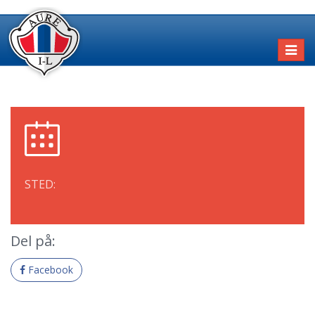
Toggl
naviga
STED:
Del på:
Facebook