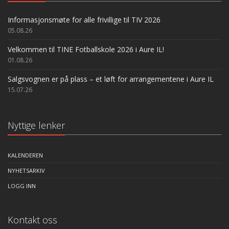
Informasjonsmøte for alle frivillige til TIV 2026
05.08.26
Velkommen til TINE Fotballskole 2026 i Aure IL!
01.08.26
Salgsvognen er på plass – et løft for arrangementene i Aure IL
15.07.26
Nyttige lenker
KALENDEREN
NYHETSARKIV
LOGG INN
Kontakt oss