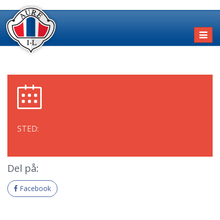
Toggl
naviga
STED:
Del på:
Facebook