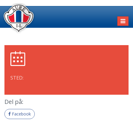
Toggl
naviga
STED:
Del på:
Facebook