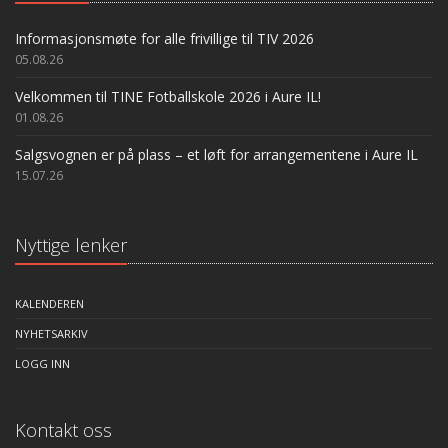
Informasjonsmøte for alle frivillige til TIV 2026
05.08.26
Velkommen til TINE Fotballskole 2026 i Aure IL!
01.08.26
Salgsvognen er på plass – et løft for arrangementene i Aure IL
15.07.26
Nyttige lenker
KALENDEREN
NYHETSARKIV
LOGG INN
Kontakt oss