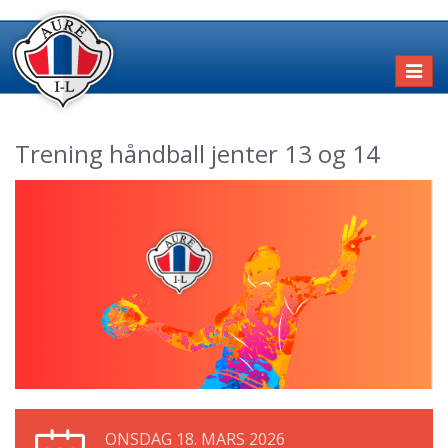
Toggl
naviga
Trening håndball jenter 13 og 14
ONSDAG 18. MARS 2026